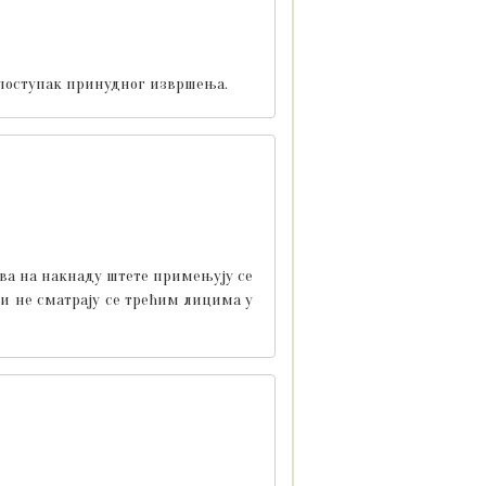
 поступак принудног извршења.
рава на накнаду штете примењују се
ди не сматрају се трећим лицима у