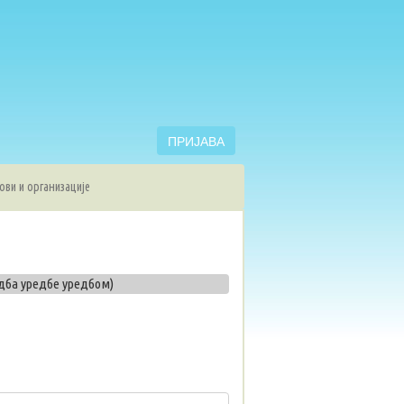
ПРИЈАВА
ови и организације
едба уредбе уредбом)