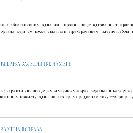
она о облигационим односима прописана је одговорност правно
 органа који се може сматрати прекорачењем, злоупотребо
РЂИВАЊА ЗАЈЕДНИЧКЕ НАМЕРЕ
 утврдити оно што је једна страна стварно изјавила и како је дру
поштеном промету, односно што према редовном току ствари разум
ИЗВРШНА ИСПРАВА