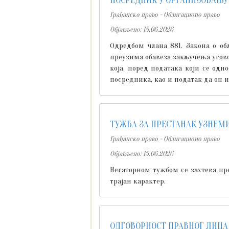
ПОСРЕДНИК У ОРГАНИЗОВАЊУ
Грађанско право - Облигационо право
Објављено: 15.06.2026
Одредбом члана 881. Закона о о
преузима обавеза закључења угов
која, поред података који се од
посредника, као и податак да он и
ТУЖБА ЗА ПРЕСТАНАК УЗНЕМ
Грађанско право - Облигационо право
Објављено: 15.06.2026
Негаторном тужбом се захтева пр
трајан карактер.
ОДГОВОРНОСТ ПРАВНОГ ЛИЦА 