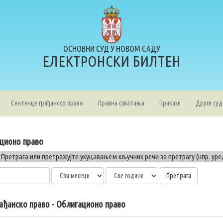
ОСНОВНИ СУД У НОВОМ САДУ
ЕЛЕКТРОНСКИ БИЛТЕН
Сентенце грађанско право
Правна схватања
Прикази
Други суд
ационо право
 Претрага или претражујте укуцавањем кључних речи за претрагу (нпр. ур
ађанско право - Облигационо право