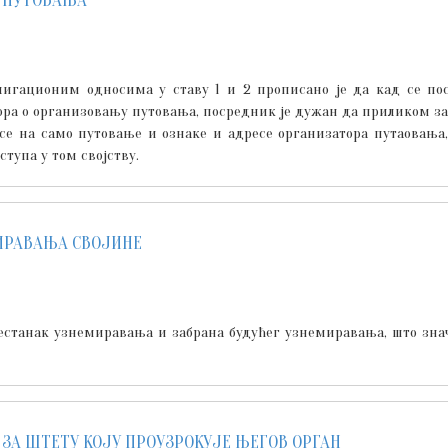
 ПУТОВАЊА
блигационим односима у ставу 1 и 2 прописано је да кад се п
ора о организовању путовања, посредник је дужан да приликом з
носе на само путовање и ознаке и адресе организатора путаовања
ступа у том својству.
ИРАВАЊА СВОЈИНЕ
естанак узнемиравања и забрана будућег узнемиравања, што зн
ЗА ШТЕТУ КОЈУ ПРОУЗРОКУЈЕ ЊЕГОВ ОРГАН