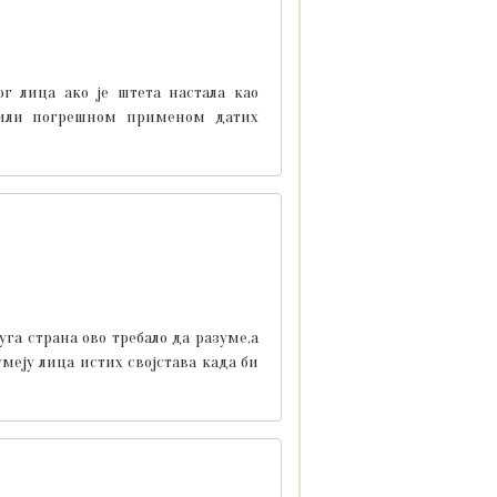
г лица ако је штета настала као
м или погрешном применом датих
га страна ово требало да разуме,а
еју лица истих својстава када би