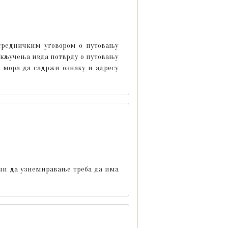
осредничким уговором о путовању
акључења изда потврду о путовању
, мора да садржи ознаку и адресу
ачи да узнемиравање треба да има