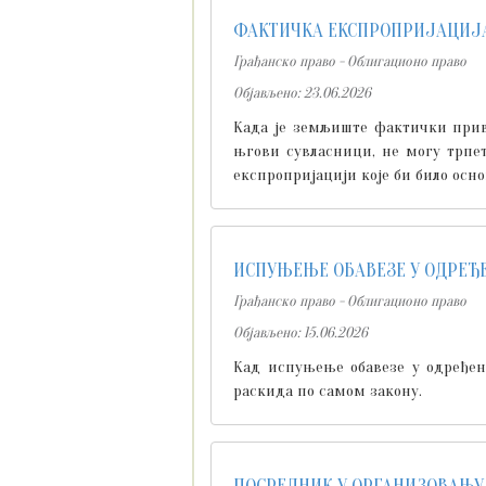
ФАКТИЧКА ЕКСПРОПРИЈАЦИЈ
Грађанско право - Облигационо право
Објављено: 23.06.2026
Када је земљиште фактички приве
њгови сувласници, не могу трпе
експропријацији које би било осно
ИСПУЊЕЊЕ ОБАВЕЗЕ У ОДРЕЂ
Грађанско право - Облигационо право
Објављено: 15.06.2026
Кад испуњење обавезе у одређено
раскида по самом закону.