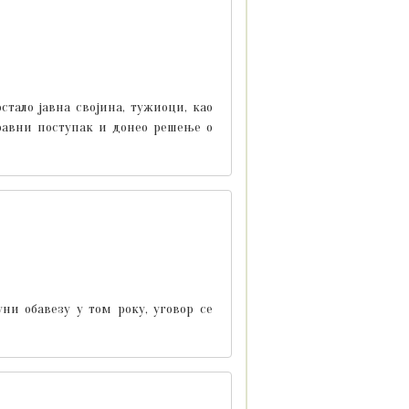
тало јавна својина, тужиоци, као
равни поступак и донео решење о
ни обавезу у том року, уговор се