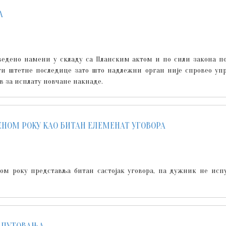
А
дено намени у складу са Планским актом и по сили закона пос
ти штетне последице зато што надлежни орган није спровео уп
в за исплату новчане накнаде.
ЕНОМ РОКУ КАО БИТАН ЕЛЕМЕНАТ УГОВОРА
м року представља битан састојак уговора, па дужник не испу