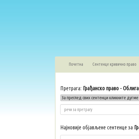
Почетна
Сентенце кривично право
Претрага:
Грађанско право - Облиг
За преглед свих сентенци кликните дугме
Најновије објављене сентенце за
Гр