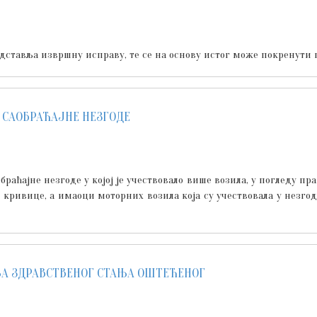
едставља извршну исправу, те се на основу истог може покренути
 САОБРАЋАЈНЕ НЕЗГОДЕ
раћајне незгоде у којој је учествовало више возила, у погледу п
 кривице, а имаоци моторних возила која су учествовала у незго
А ЗДРАВСТВЕНОГ СТАЊА ОШТЕЋЕНОГ