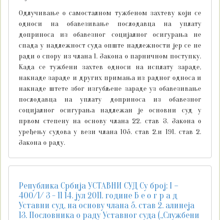
Одлучивање о самосталном тужбеном захтеву који се
односи на обавезивање послодавца на уплату
доприноса из обавезног социјалног осигурања не
спада у надлежност суда опште надлежности јер се не
ради о спору из члана 1. Закона о парничном поступку.
Када се тужбени захтев односи на исплату зараде,
накнаде зараде и других примања из радног односа и
накнаде штете због изгубљене зараде уз обавезивање
послодавца на уплату доприноса из обавезног
социјалног осигурања надлежан је основни суд у
првом степену на основу члана 22. став 3. Закона о
уређењу судова у вези члана 105. став 2.и 191. став 2.
Закона о раду.
Република Србија УСТАВНИ СУД Су број: I –
400/1/ 3 - 11 14. јул 2011. године Б е о г р а д
Уставни суд, на основу члана 5. став 2. алинеја
13. Пословника о раду Уставног суда („Службени