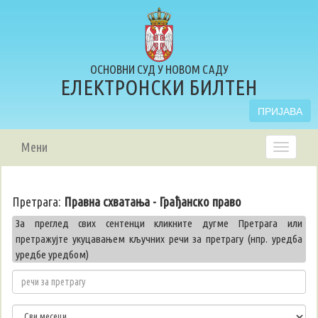
ОСНОВНИ СУД У НОВОМ САДУ
ЕЛЕКТРОНСКИ БИЛТЕН
ПРИЈАВА
Мени
Претрага:
Правна схватања - Грађанско право
За преглед свих сентенци кликните дугме Претрага или
претражујте укуцавањем кључних речи за претрагу (нпр. уредба
уредбе уредбом)