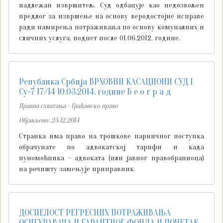
надлежан извршитељ. Суд одбацује као недозвољен
предлог за извршење на основу веродостојне исправе
ради намирења потраживања по основу комуналних и
сличних услуга, поднет после 01.06.2012. године.
Република Србија ВРХОВНИ КАСАЦИОНИ СУД I
Су-7 17/14 10.03.2014. године Б е о г р а д
Правна схватања - Грађанско право
Објављено: 25.12.2014
Странка има право на трошкове парничног поступка
обрачунате по адвокатској тарифи и када
пуномоћника - адвоката (или јавног правобраниоца)
на рочишту замењује приправник.
ДОСПЕЛОСТ РЕГРЕСНИХ ПОТРАЖИВАЊА
ОСИГУРАВАЧА И ГАРАНТНОГ ФОНДА И ПОЧЕТАК