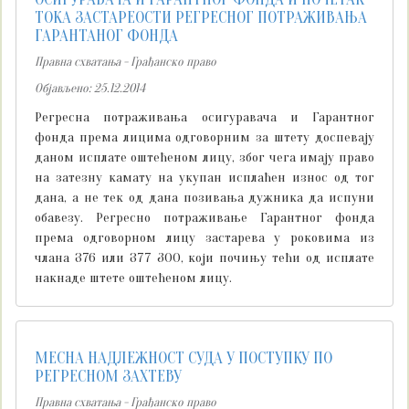
ТОКА ЗАСТАРЕОСТИ РЕГРЕСНОГ ПОТРАЖИВАЊА
ГАРАНТАНОГ ФОНДА
Правна схватања - Грађанско право
Објављено: 25.12.2014
Регресна потраживања осигуравача и Гарантног
фонда према лицима одговорним за штету доспевају
даном исплате оштећеном лицу, због чега имају право
на затезну камату на укупан исплаћен износ од тог
дана, а не тек од дана позивања дужника да испуни
обавезу. Регресно потраживање Гарантног фонда
према одговорном лицу застарева у роковима из
члана 376 или 377 ЗОО, који почињу тећи од исплате
накнаде штете оштећеном лицу.
МЕСНА НАДЛЕЖНОСТ СУДА У ПОСТУПКУ ПО
РЕГРЕСНОМ ЗАХТЕВУ
Правна схватања - Грађанско право