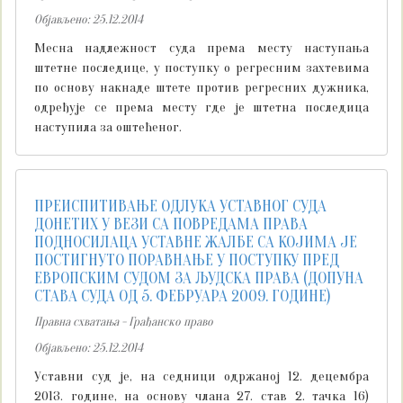
Објављено: 25.12.2014
Месна надлежност суда према месту наступања
штетне последице, у поступку о регресним захтевима
по основу накнаде штете против регресних дужника,
одређује се према месту где је штетна последица
наступила за оштећеног.
ПРЕИСПИТИВАЊЕ ОДЛУКА УСТАВНОГ СУДА
ДОНЕТИХ У ВЕЗИ СА ПОВРЕДАМА ПРАВА
ПОДНОСИЛАЦА УСТАВНЕ ЖАЛБЕ СА КОЈИМА ЈЕ
ПОСТИГНУТО ПОРАВНАЊЕ У ПОСТУПКУ ПРЕД
ЕВРОПСКИМ СУДОМ ЗА ЉУДСКА ПРАВА (ДОПУНА
СТАВА СУДА ОД 5. ФЕБРУАРА 2009. ГОДИНЕ)
Правна схватања - Грађанско право
Објављено: 25.12.2014
Уставни суд је, на седници одржаној 12. децембра
2013. године, на основу члана 27. став 2. тачка 16)