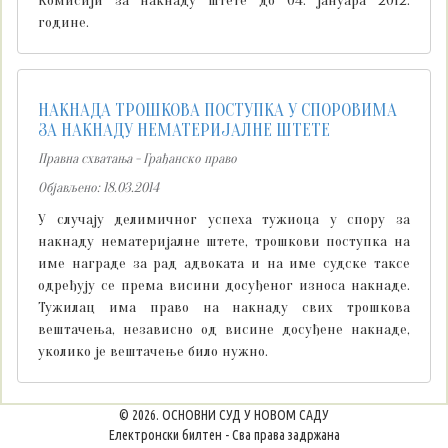
Комисији за накнаду штете до 04. јануара 2012.
године.
НАКНАДА ТРОШКОВА ПОСТУПКА У СПОРОВИМА
ЗА НАКНАДУ НЕМАТЕРИЈАЛНЕ ШТЕТЕ
Правна схватања - Грађанско право
Објављено: 18.03.2014
У случају делимичног успеха тужиоца у спору за
накнаду нематеријалне штете, трошкови поступка на
име награде за рад адвоката и на име судске таксе
одређују се према висини досуђеног износа накнаде.
Тужилац има право на накнаду свих трошкова
вештачења, независно од висине досуђене накнаде,
уколико је вештачење било нужно.
© 2026. ОСНОВНИ СУД У НОВОМ САДУ
Електронски билтен - Сва права задржана