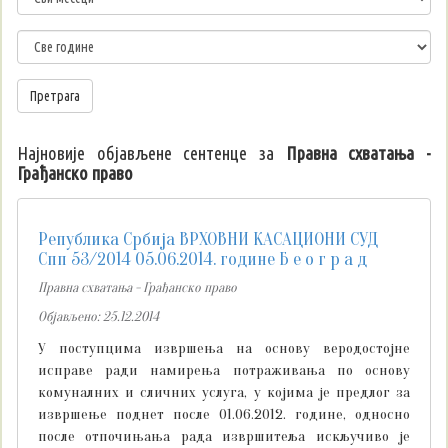
Најновије објављене сентенце за
Правна схватања -
Грађанско право
Република Србија ВРХОВНИ КАСАЦИОНИ СУД
Спп 53/2014 05.06.2014. године Б е о г р а д
Правна схватања - Грађанско право
Објављено: 25.12.2014
У поступцима извршења на основу веродостојне
исправе ради намирења потраживања по основу
комуналних и сличних услуга, у којима је предлог за
извршење поднет после 01.06.2012. године, односно
после отпочињања рада извршитеља искључиво је