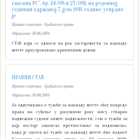
гласник РС“, бр. 24/08 и 27/08), на редовној
седници одржаној 7. јула 2011. године, утврдио
је
Правна схватања - Грађанско право
Објављено: 19.06.2014
СТАВ који се односи на рок застарелости за накнаду
штете проузроковане кривичним делом
ПРАВНИ СТАВ
Правна схватања - Грађанско право
Објављено: 19.06.2014
За одлучивање о тужби за накнаду штете због повреде
права на суђење у разумном року нису стварно
надлежни судови опште надлежности, сем о тужби за
коју постоје законске претпоставке за подношење,
када је захтев из тужбе за накнаду штете био поднет