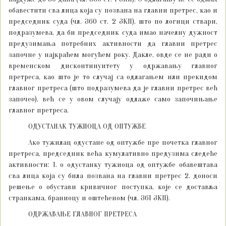
обавестити сва лица која су позвана на главни претрес, као и
председник суда (чл. 360 ст. 2 ЗКП), што по логици ствари,
подразумева, да би председник суда имао начелну дужност
предузимања потребних активности да главни претрес
започне у најкраћем могућем року. Дакле, овде се не ради о
временском дисконтинуитету у одржавању главног
претреса, као што је то случај са одлагањем или прекидом
главног претреса (што подразумева да је главни претрес већ
започео), већ се у овом случају одлаже само започињање
главног претреса.
ОДУСТАНАК ТУЖИОЦА ОД ОПТУЖБЕ
Ако тужилац одустане од оптужбе пре почетка главног
претреса, председник већа кумулативно предузима следеће
активности: 1. о одустанку тужиоца од оптужбе обавештава
сва лица која су била позвана на главни претрес 2. доноси
решење о обустави кривичног поступка, које се доставља
странкама, браниоцу и оштећеном (чл. 361 ЗКП).
ОДРЖАВАЊЕ ГЛАВНОГ ПРЕТРЕСА