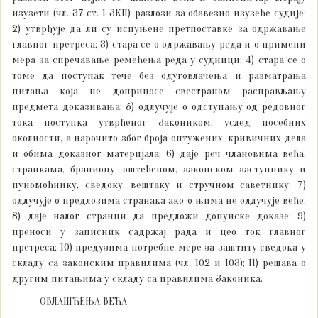
изузети (чл. 37 ст. 1 ЗКП)-разлози за обавезно изузеће судије;
2) утврђује да ли су испуњене претпоставке за одржавање
главног претреса; 3) стара се о одржавању реда и о примени
мера за спречавање ремећења реда у судници; 4) стара се о
томе да поступак тече без одуговлачења и разматрања
питања која не доприносе свестраном расправљању
предмета доказивања; 5) одлучује о одступању од редовног
тока поступка утврђеног Закоником, услед посебних
околности, а нарочито због броја оптужених, кривичних дела
и обима доказног материјала; 6) даје реч члановима већа,
странкама, браниоцу, оштећеном, законском заступнику и
пуномоћнику, сведоку, вештаку и стручном саветнику; 7)
одлучује о предлозима странака ако о њима не одлучује веће;
8) даје налог странци да предложи допунске доказе; 9)
преноси у записник садржај рада и цео ток главног
претреса; 10) предузима потребне мере за заштиту сведока у
складу са законским правилима (чл. 102 и 103); 11) решава о
другим питањима у складу са правилима Законика.
ОВЛАШЋЕЊА ВЕЋА