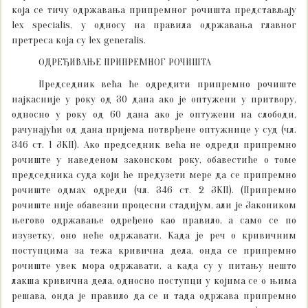
која се тичу одржавања припремног рочишта представљају
lex specialis, у односу на правила одржавања главног
претреса која су lex generalis.
ОДРЕЂИВАЊЕ ПРИПРЕМНОГ РОЧИШТА
Председник већа ће одредити припремно рочиште
најкасније у року од 30 дана ако је оптужени у притвору,
односно у року од 60 дана ако је оптужени на слободи,
рачунајући од дана пријема потврђене оптужнице у суд (чл.
346 ст. 1 ЗКП). Ако председник већа не одреди припремно
рочиште у наведеном законском року, обавестиће о томе
председника суда који ће предузети мере да се припремно
рочиште одмах одреди (чл. 346 ст. 2 ЗКП). (Припремно
рочиште није обавезни процесни стадијум, али је Закоником
његово одржавање одређено као правило, а само се по
изузетку, оно неће одржавати. Када је реч о кривичним
поступцима за тежа кривична дела, онда се припремно
рочиште увек мора одржавати, а када су у питању нешто
лакша кривична дела, односно поступци у којима се о њима
решава, онда је правило да се и тада одржава припремно