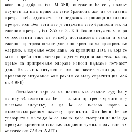
обавезној одбрани (чл. 74 ЗКП), оптужени ће се у позиву
поучити да има право да узме браниоца, али да се главни
претрес неће одложити због недоласка браниоца на главни
претрес или због тога што је оптужени узео браниоца тек на
главном претресу (чл. 355 ст. 3 ЗКП). Позив оптуженом мора
се доставити тако да између достављања позива и дана
главног претреса остане довољно времена за припремање
одбране, а најмање осам дана. За кривична дела за која се
може изрећи казна затвора од десет година или тежа казна,
време за припремање одбране износи најмање петнаест
дана. На захтев оптуженог или на захтев тужиоца, а по
пристанку оптуженог, ови рокови се могу скратити (чл. 355
ст. 4 ЗКП).
Оштећеног који се не позива као сведок, суд ће у
позиву обавестити да ће се главни претрес одржати и у
његовом одсуству, а да ће се његова изјава о
имовинскоправном захтеву прочитати. Оштећени ће се
упозорити и на то да ће се, ако не дође, сматрати да неће да
продужи кривично гоњење, ако јавни тужилац одустане од
оптужбе (чл. 355 ст. 5 ЗКП).