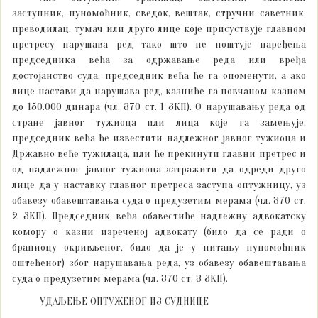
заступник, пуномоћник, сведок, вештак, стручни саветник,
преводилац, тумач или друго лице које присуствује главном
претресу нарушава ред тако што не поштује наређења
председника већа за одржавање реда или вређа
достојанство суда, председник већа ће га опоменути, а ако
лице настави да нарушава ред, казниће га новчаном казном
до 150.000 динара (чл. 370 ст. 1 ЗКП). О нарушавању реда од
стране јавног тужиоца или лица које га замењује,
председник већа ће известити надлежног јавног тужиоца и
Државно веће тужилаца, или ће прекинути главни претрес и
од надлежног јавног тужиоца затражити да одреди друго
лице да у наставку главног претреса заступа оптужницу, уз
обавезу обавештавања суда о предузетим мерама (чл. 370 ст.
2 ЗКП). Председник већа обавестиће надлежну адвокатску
комору о казни изреченој адвокату (било да се ради о
браниоцу окривљеног, било да је у питању пуномоћник
оштећеног) због нарушавања реда, уз обавезу обавештавања
суда о предузетим мерама (чл. 370 ст. 3 ЗКП).
УДАЉЕЊЕ ОПТУЖЕНОГ ИЗ СУДНИЦЕ