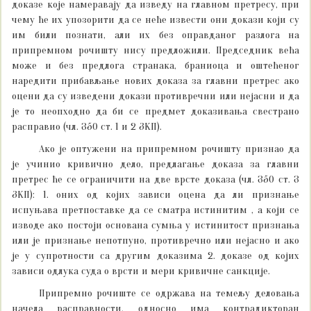
доказе које намеравају да изведу на главном претресу, при
чему ће их упозорити да се неће извести они докази који су
им били познати, али их без оправданог разлога на
припремном рочишту нису предложили. Председник већа
може и без предлога странака, браниоца и оштећеног
наредити прибављање нових доказа за главни претрес ако
оцени да су изведени докази противречни или нејасни и да
је то неопходно да би се предмет доказивања свестрано
расправио (чл. 350 ст. 1 и 2 ЗКП).
Ако је оптужени на припремном рочишту признао да
је учинио кривично дело, предлагање доказа за главни
претрес ће се ограничити на две врсте доказа (чл. 350 ст. 3
ЗКП): 1. оних од којих зависи оцена да ли признање
испуњава претпоставке да се сматра истинитим , а који се
изводе ако постоји основана сумња у истинитост признања
или је признање непотпуно, противречно или нејасно и ако
је у супротности са другим доказима 2. доказе од којих
зависи одлука суда о врсти и мери кривичне санкције.
Припремно рочиште се одржава на темељу деловања
начела расправности, односно има контрадикторан