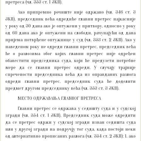
претреса (чл. 353 ст. 1 ЗКП).
Ако припремно рочиште није одржано (чл. 346 ст. 3
ЗКП), председник већа одредиће главни претрес најкасније
у року од 30 дана ако је оптужени у притвору, односно у року
од 60 дана ако је оптужени на слободи, рачунајући од дана
пријема потврђене оптужнице у суд (чл. 353 ст. 2 ЗКП). Ако у
наведеном року не одреди главни претрес, председник већа
ће о разлозима због којих главни претрес није одређен
обавестити председника суда, који ће предузети потребне
мере да се главни претрес одреди. У случају трајније
спречености председника већа да из оправданих разлога
одреди главни претрес, председник суда ће доделити
предмет другом председнику већа (чл. 353 ст. 3 ЗКП).
МЕСТО ОДРЖАВАЊА ГЛАВНОГ ПРЕТРЕСА
Главни претрес се одржава у седишту суда и у судској
згради (чл. 354 ст. 1 ЗКП). Председник суда може одредити
да се претрес одржи у судској згради изван седишта суда
или у другој згради на подручју тог суда, када постоји неки
од алтернативно прописаних разлога (чл. 354 ст. 2 ЗКП): 1. ако