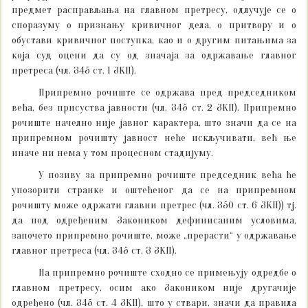
предмет расправљања на главном претресу, одлучује се о
споразуму о признању кривичног дела, о притвору и о
обустави кривичног поступка, као и о другим питањима за
која суд оцени да су од значаја за одржавање главног
претреса (чл. 345 ст. 1 ЗКП).
Припремно рочиште се одржава пред председником
већа, без присуства јавности (чл. 345 ст. 2 ЗКП). Припремно
рочиште начелно није јавног карактера, што значи да се на
припремном рочишту јавност неће искључивати, већ ње
иначе ни нема у том процесном стадијуму.
У позиву за припремно рочиште председник већа ће
упозорити странке и оштећеног да се на припремном
рочишту може одржати главни претрес (чл. 350 ст. 6 ЗКП)) тј.
да под одређеним Закоником дефинисаним условима,
започето припремно рочиште, може „прерасти“ у одржавање
главног претреса (чл. 345 ст. 3 ЗКП).
На припремно рочиште сходно се примењују одредбе о
главном претресу, осим ако Закоником није другачије
одређено (чл. 345 ст. 4 ЗКП), што у ствари, значи да правила