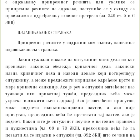
о одржавању припремног рочишта или уколико се
припремно рочиште не одржава, поступиће се у складу са
правилима о одређивању главног претреса (чл. 348 ст. 5 и 6
ЗКП).
ИЗЈАШЊАВАЊЕ СТРАНАКА
Припремно рочиште у садржинском смислу започиње
изјашњавањем странака.
Јавни тужилац излаже из оптужнице опис дела из ког
произлазе законска обележја кривичног дела, законски
назив кривичног дела и наводи доказе који поткрепљују
оптужницу, а може предложити изрицање одређене врсте и
мере кривичне санкције. Ако је реч о оптужби оштећеног као
тужиоца или приватној тужби, председник већа може
укратко изложити њен садржај. Ако је оштећени присутан,
може поднети имовинскоправни захтев, а ако није
присутан, председник већа ће прочитати тај захтев, ако је
поднет. Након што је оптуженог поучио о његовим правима
и дужностима (чл. 68 и 70 ЗКП), председник већа ће га
позвати да се изјасни о оптужби (чл. 392 ЗКП) што се чини на