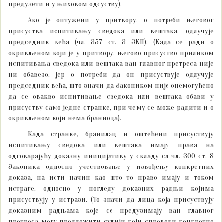
предузети и у њиховом одсуству).
Ако је оптужени у притвору, о потреби његовог
присуства испитивању сведока или вештака, одлучује
председник већа (чл. 357 ст. 3 ЗКП). (Када се ради о
окривљеном који је у притвору, његово присуство приликом
испитивања сведока или вештака ван главног претреса није
ни обавезо, јер о потреби да он присуствује одлучује
председник већа, што значи да Закоником није онемогућено
да се овакво испитивање сведока или вештака обави у
присуству само једне странке, при чему се може радити и о
окривљеном који нема браниоца).
Када странке, бранилац и оштећени присуствују
испитивању сведока или вештака имају права на
одговарајућу доказну иницијативу у складу са чл. 300 ст. 8
Законика односно учествовање у извођењу конкретних
доказа, на исти начин као што то право имају и током
истраге, односно у погледу доказних радњи којима
присуствују у истрази. (То значи да лица која присуствују
доказним радњама које се предузимају ван главног
претреса могу предложити судији који спроводи конкретне