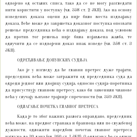
одвојено од осталих списа, тако да се не могу разгледати
нити користити у поступку (чл. 358 ст. 2 ЗКП). Ако на основу
изведених доказа оцени да није било места издвајању
доказа, Веће може до завршетка доказног поступка опозвати
решење председника већа о издвајању доказа, под условом
да против тог решења није била изјављена жалба, те
одлучити да се издвојени доказ ипак изведе (чл. 358 ст. 3
ЗКП).
ОДРЕЂИВАЊЕ ДОПУНСКИХ СУДИЈА
Ако је у изгледу да ће главни претрес дуже трајати,
председник већа може затражити од председника суда да
одреди једног или двојицу судија, односно судија-поротника
да присуствују главном претресу, како би заменили чланове
већа у случају њихове трајније спречености (чл. 359 ЗКП).
ОДЛАГАЊЕ ПОЧЕТКА ГЛАВНОГ ПРЕТРЕСА
Када је то због важних разлога оправдано, председник
већа може, на предлог странака и браниоца или по службеној
дужности, одложити наредбом почетак главног претреса
најдуже до 30 дана (чл. 360 ст. 1 ЗКП). О одлагању ће се одмах