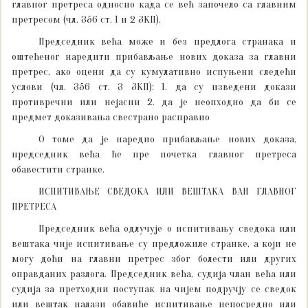
главног претреса односно када се већ започело са главним
претресом (чл. 356 ст. 1 и 2 ЗКП).
Председник већа може и без предлога странака и
оштећеног наредити прибављање нових доказа за главни
претрес, ако оцени да су кумулативно испуњени следећи
услови (чл. 356 ст. 3 ЗКП): 1. да су изведени докази
противречни или нејасни 2. да је неопходно да би се
предмет доказивања свестрано расправио
О томе да је наредио прибављање нових доказа,
председник већа ће пре почетка главног претреса
обавестити странке.
ИСПИТИВАЊЕ СВЕДОКА ИЛИ ВЕШТАКА ВАН ГЛАВНОГ
ПРЕТРЕСА
Председник већа одлучује о испитивању сведока или
вештака чије испитивање су предложиле странке, а који не
могу доћи на главни претрес због болести или других
оправданих разлога. Председник већа, судија члан већа или
судија за претходни поступак на чијем подручју се сведок
или вештак налази обавиће испитивање непосредно или