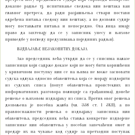
доказне радње тј. испитивање сведока или вештака ван
главног претреса, да ради разјашњења ствари постави
одређена питања сведоку или вештаку, а по дозволи судије
могу постављати питања и непосредно. Ова лица имају
право да захтевају да се у записник унесу и њихове
примедбе у погледу предузимања појединих радњи).
ИЗДВАЈАЊЕ НЕЗАКОНИТИХ ДОКАЗА
Ако председник већа утврди да се у списима налазе
записници који садрже доказе који не могу бити коришћени
у кривичном поступку или се на њима не може засновати
судска одлука односно обавештења која се морају издвојити
из судских списа (попут обавештења проистеклих из
информативних разговора полиције са грађанима), донеће
решење о њиховом издвајању из списа. Против овог решења
дозвољена је посебна жалба (чл. 358 ст. 1 ЗКП), а по
правноснажности решења о издвајању записника или
обавештења, председник већа ставља конкретне издвојене
записнике или обавештења у посебан запечаћени омот и
предаје их на чување код судије за претходни поступак