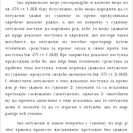
Ако примењене мере упозоравајуће и казнене мере из
чл. 370 ст. 1 ЗКП буду безуспешне, веће може наредити да се
оптужени удаљи из суднице за време предузимања
одређене доказне радње, а ако по повратку у судницу
оптужени настави да нарушава ред, веће га може удаљити
до краја доказног поступка и одредити, ако постоји таква
могућност, да оптужени из посебне просторије путем
техничких средстава за пренос звука и слике прати ток
поступка (чл. 371 ст. 1 ЗКП). Пре завршетка доказног поступка
председник већа ће, ако није било техничких средстава за
праћење тока поступка, током периода удаљења оптуженог
из суднице, предузети следеће активности (чл. 371 ст. 2 ЗКП):
1. обавестити оптуженог о току доказног поступка за време
док је био удаљен из суднице 2. упознати га са исказима
претходно саслушаних саоптужених, односно 3. омогућити
му да прочита записнике о тим исказима, ако то оптужени
жели 4. позвати га да се изјасни о оптужби, ако то није
раније већ учинио.
Ако оптужени и након повратка у судницу из које је
због кршења процесне дисциплине претходно био удаљен,