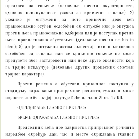
предлога за гоњење (деловање начела акузаторности,
односно неиспуњеност услова за кривично гоњење); 2)
уколико је оптужени за исто кривично дело већ
правноснажно осуђен, ослобођен од оптужбе или је оптужба
против њега правноснажно одбијена или је поступак против
њега правноснажно обустављен (деловање начела ne bis in
idem); 3) да је оптужени актом амнестије или помиловања
ослобођен од гоњења или се кривично гоњење не може
предузети због застарелости или неке друге околности која
га трајно искључује (деловање других процесних сметњи
трајног карактера).
Против решења о обустави кривичног поступка у
стадијуму одржавања припремног рочишта, тужилац може
изјавити жалбу о којој одлучује Веће из члан 21 ст. 4 ЗКП.
ОДРЕЂИВАЊЕ ГЛАВНОГ ПРЕТРЕСА
ВРЕМЕ ОДРЖАВАЊА ГЛАВНОГ ПРЕТРЕСА
Председник већа пре завршетка припремног рочишта
наредбом одређује дан, час и место одржавања главног