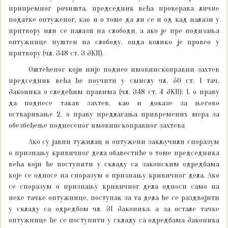
припремног рочишта, председник већа проверава личне
податке оптуженог, као и о томе да ли се и од кад налази у
притвору или се налази на слободи, а ако је пре подизања
оптужнице пуштен на слободу, онда колико је провео у
притвору (чл. 348 ст. 3 ЗКП).
Оштећеног који није поднео имовинскоправни захтев
председник већа ће поучити у смислу чл. 50 ст. 1 тач.
Законика о следећим правима (чл. 348 ст. 4 ЗКП): 1. о праву
да поднесе такав захтев, као и доказе за његово
остваривање 2. о праву предлагања привремених мера за
обезбеђење поднесеног имовинскоправног захтева
Ако су јавни тужилац и оптужени закључили споразум
о признању кривичног дела обавестиће о томе председника
већа који ће поступити у складу са законским одредбама
које се односе на споразум о признању кривичног дела. Ако
се споразум о признању кривичног дела односи само на
неке тачке оптужнице, поступак за та дела ће се раздвојити
у складу са одредбом чл. 31 Законика, а за остале тачке
оптужнице ће се поступити у складу са одредбама Законика