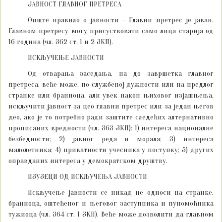
ЈАВНОСТ ГЛАВНОГ ПРЕТРЕСА
Опште правило о јавности - Главни претрес је јаван.
Главном претресу могу присуствовати само лица старија од
16 година (чл. 362 ст. 1 и 2 ЗКП).
ИСКЉУЧЕЊЕ ЈАВНОСТИ
Од отварања заседања, па до завршетка главног
претреса, веће може, по службеној дужности или на предлог
странке или браниоца, али увек након њиховог изјашњења,
искључити јавност за цео главни претрес или за један његов
део, ако је то потребно ради заштите следећих алтернативно
прописаних вредности (чл. 363 ЗКП): 1) интереса националне
безбедности; 2) јавног реда и морала; 3) интереса
малолетника; 4) приватности учесника у поступку; 5) других
оправданих интереса у демократском друштву.
ИЗУЗЕЦИ ОД ИСКЉУЧЕЊА ЈАВНОСТИ
Искључење јавности се никад не односи на странке,
браниоца, оштећеног и његовог заступника и пуномоћника
тужиоца (чл. 364 ст. 1 ЗКП). Веће може дозволити да главном