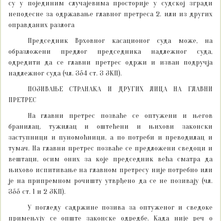
су у појединим случајевима просторије у судској згради
неподесне за одржавање главног претреса 2. или из других
оправданих разлога
Председник Врховног касационог суда може, на
образложени предлог председника надлежног суда,
одредити да се главни претрес одржи и изван подручја
надлежног суда (чл. 354 ст. 3 ЗКП).
ПОЗИВАЊЕ СТРАНАКА И ДРУГИХ ЛИЦА НА ГЛАВНИ
ПРЕТРЕС
На главни претрес позваће се оптужени и његов
бранилац, тужилац и оштећени и њихови законски
заступници и пуномоћници, а по потреби и преводилац и
тумач. На главни претрес позваће се предложени сведоци и
вештаци, осим оних за које председник већа сматра да
њихово испитивање на главном претресу није потребно или
је на припремном рочишту утврђено да се не позивају (чл.
355 ст. 1 и 2 ЗКП).
У погледу садржине позива за оптуженог и сведоке
примењују се опште законске одредбе. Када није реч о