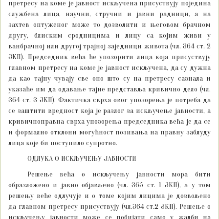
претресу на коме је јавност искључена присуствују поједина
службена лица, научни, стручни и јавни радници, а на
захтев оптуженог може то дозволити и његовом брачном
другу, блиским сродницима и лицу са којим живи у
ванбрачној или другој трајној заједници живота (чл. 364 ст. 2
ЗКП). Председник већа ће упозорити лица која присуствују
главном претресу на коме је јавност искључена, да су дужна
да као тајну чувају све оно што су на претресу сазнала и
указаће им да одавање тајне представља кривично дело (чл.
364 ст. 3 ЗКП). Фактичка сврха овог упозорења је потреба да
се заштити вредност која је разлог за искључење јавности, а
кривичноправна сврха упозорења председника већа је да се
и формално отклони могућност позивања на правну заблуду
лица које би поступило супротно.
ОДЛУКА О ИСКЉУЧЕЊУ ЈАВНОСТИ
Решење већа о искључењу јавности мора бити
образложено и јавно објављено (чл. 365 ст. 1 ЗКП), а у том
решењу веће одлучује и о томе којим лицима је дозвољено
да главном претресу присуствују (чл.364 ст.2 ЗКП). Решење о
искључењу јавности може се побијати само у жалби на