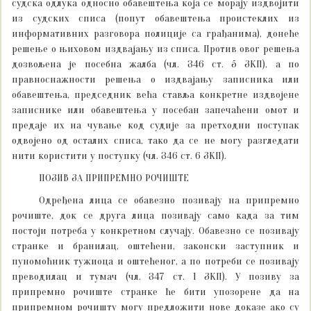
судска одлука односно обавештења која се морају издвојити
из судских списа (попут обавештења проистеклих из
информативних разговора полиције са грађанима), донеће
решење о њиховом издвајању из списа. Против овог решења
дозвољена је посебна жалба (чл. 346 ст. 5 ЗКП), а по
правноснажности решења о издвајању записника или
обавештења, председник већа ставља конкретне издвојене
записнике или обавештења у посебан запечаћени омот и
предаје их на чување код судије за претходни поступак
одвојено од осталих списа, тако да се не могу разгледати
нити користити у поступку (чл. 346 ст. 6 ЗКП).
ПОЗИВ ЗА ПРИПРЕМНО РОЧИШТЕ
Одређена лица се обавезно позивају на припремно
рочиште, док се друга лица позивају само када за тим
постоји потреба у конкретном случају. Обавезно се позивају
странке и бранилац, оштећени, законски заступник и
пуномоћник тужиоца и оштећеног, а по потреби се позивају
преводилац и тумач (чл. 347 ст. 1 ЗКП). У позиву за
припремно рочиште странке ће бити упозорене да на
припремном рочишту могу предложити нове доказе ако су