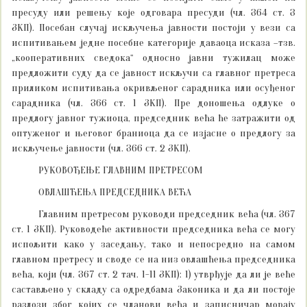
пресуду или решењу које одговара пресуди (чл. 364 ст. 3
ЗКП). Посебан случај искључења јавности постоји у вези са
испитивањем једне посебне категорије даваоца исказа –тзв.
„кооперативних сведока“ односно јавни тужилац може
предложити суду да се јавност искључи са главног претреса
приликом испитивања окривљеног сарадника или осуђеног
сарадника (чл. 366 ст. 1 ЗКП). Пре доношења одлуке о
предлогу јавног тужиоца, председник већа ће затражити од
оптуженог и његовог браниоца да се изјасне о предлогу за
искључење јавности (чл. 366 ст. 2 ЗКП).
РУКОВОЂЕЊЕ ГЛАВНИМ ПРЕТРЕСОМ
ОВЛАШЋЕЊА ПРЕДСЕДНИКА ВЕЋА
Главним претресом руководи председник већа (чл. 367
ст. 1 ЗКП). Руководеће активности председника већа се могу
испољити како у заседању, тако и непосредно на самом
главном претресу и своде се на низ овлашћења председника
већа, који (чл. 367 ст. 2 тач. 1-11 ЗКП): 1) утврђује да ли је веће
састављено у складу са одредбама Законика и да ли постоје
разлози због којих се чланови већа и записничар морају