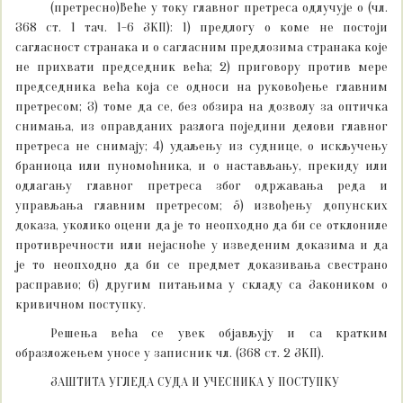
(претресно)Веће у току главног претреса одлучује о (чл.
368 ст. 1 тач. 1-6 ЗКП): 1) предлогу о коме не постоји
сагласност странака и о сагласним предлозима странака које
не прихвати председник већа; 2) приговору против мере
председника већа која се односи на руковођење главним
претресом; 3) томе да се, без обзира на дозволу за оптичка
снимања, из оправданих разлога поједини делови главног
претреса не снимају; 4) удаљењу из суднице, о искључењу
браниоца или пуномоћника, и о настављању, прекиду или
одлагању главног претреса због одржавања реда и
управљања главним претресом; 5) извођењу допунских
доказа, уколико оцени да је то неопходно да би се отклониле
противречности или нејасноће у изведеним доказима и да
је то неопходно да би се предмет доказивања свестрано
расправио; 6) другим питањима у складу са Закоником о
кривичном поступку.
Решења већа се увек објављују и са кратким
образложењем уносе у записник чл. (368 ст. 2 ЗКП).
ЗАШТИТА УГЛЕДА СУДА И УЧЕСНИКА У ПОСТУПКУ