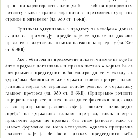
процесни карактер, што значи да ће се већ на припремном
рочишту свака странка изјаснити о предлозима супротне
странке и оштећеног (чл. 350 ст. 4 ЗКП).
Приликом одлучивања о предлогу за извођење доказа
сходно се примењују одредбе које се односе на доказне
предлоге и одлучивање о њима на главном претресу (чл. 350
ст. 5 ЗКП).
Ако с обзиром на предложене доказе, чињенице које ће
бити предмет доказивања и правна питања о којима ће се
расправљати председник већа сматра да се у складу са
одредбама Законика може одржати главни претрес, након
узимања изјава од странака донеће решење о одржавању
главног претреса (чл. 350 ст. 6 ЗКП). (Припремно рочиште
није јавног карактера, што значи да се фактички, онда када
се из припремног рочишта које је започето, непосредно
„пређе“ на одржавање главног претреса, такав претрес
практично држи по правилу, без опше јавности, иако се
јавност формално не мора искључити односно припремно
рочиште, које је de facto одлуком председника већа