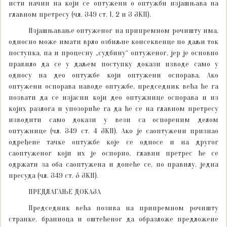
исти начин на који се оптужени о оптужби изјашњава на
главном претресу (чл. 349 ст. 1, 2 и 3 ЗКП).
Изјашњавање оптуженог на припремном рочишту има,
односно може имати врло озбиљне консеквенце по даљи ток
поступка, па и процесну „судбину“ оптуженог, јер је основно
правило да се у даљем поступку докази изводе само у
односу на део оптужбе који оптужени оспорава. Ако
оптужени оспорава наводе оптужбе, председник већа ће га
позвати да се изјасни који део оптужнице оспорава и из
којих разлога и упозориће га да ће се на главном претресу
изводити само докази у вези са оспореним делом
оптужнице (чл. 349 ст. 4 ЗКП). Ако је саоптужени признао
одређене тачке оптужбе које се односе и на другог
саоптуженог који их је оспорио, главни претрес ће се
одржати за оба саоптужена и донеће се, по правилу, једна
пресуда (чл. 349 ст. 5 ЗКП).
ПРЕДЛАГАЊЕ ДОКАЗА
Председник већа позива на припремном рочишту
странке, браниоца и оштећеног да образложе предложене