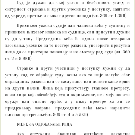
Суд је дужан да свој углед и безбедност, углед и
сигурност странака и других учесника у поступку, заштити
од увреде, претње и сваког другог напада (чл. 369 ст. 1 ЗКП).
Приликом уласка судије или чланова већа у судницу и
приликом њиховог изласка из суднице, сви присутни дужни
су да устану. Председник већа ће одмах после отварања
заседања, уколико за то постоје разлози, упозорити присутна
лица да се пристојно понашају и не ометају рад суда (чл. 369
ст. 2 и 3 ЗКП).
Странке и други учесници у поступку дужни су да
устану кад се обраћају суду, осим ако то није могуће због
оправданих разлога или се саслушање или испитивање врши
на други начин. Лица која присуствују главном претресу,
осим лица која обезбеђују суд и окривљеног, не смеју носити
оружје или опасно оруђе, а у циљу провере да ли се
придржавају забране, председник већа може наредити
њихово претресање(чл. 369 ст. 4 и 5 ЗКП)
МЕРЕ ЗА ОДРЖАВАЊЕ РЕДА
Ако оптужени, бранилац, оштећени, законски