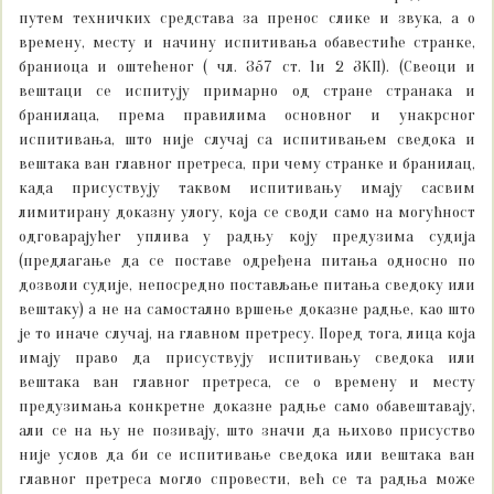
путем техничких средстава за пренос слике и звука, а о
времену, месту и начину испитивања обавестиће странке,
браниоца и оштећеног ( чл. 357 ст. 1и 2 ЗКП). (Свеоци и
вештаци се испитују примарно од стране странака и
бранилаца, према правилима основног и унакрсног
испитивања, што није случај са испитивањем сведока и
вештака ван главног претреса, при чему странке и бранилац,
када присуствују таквом испитивању имају сасвим
лимитирану доказну улогу, која се своди само на могућност
одговарајућег уплива у радњу коју предузима судија
(предлагање да се поставе одређена питања односно по
дозволи судије, непосредно постављање питања сведоку или
вештаку) а не на самостално вршење доказне радње, као што
је то иначе случај, на главном претресу. Поред тога, лица која
имају право да присуствују испитивању сведока или
вештака ван главног претреса, се о времену и месту
предузимања конкретне доказне радње само обавештавају,
али се на њу не позивају, што значи да њихово присуство
није услов да би се испитивање сведока или вештака ван
главног претреса могло спровести, већ се та радња може