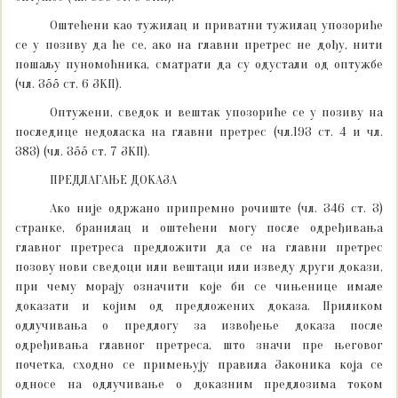
Оштећени као тужилац и приватни тужилац упозориће
се у позиву да ће се, ако на главни претрес не дођу, нити
пошаљу пуномоћника, сматрати да су одустали од оптужбе
(чл. 355 ст. 6 ЗКП).
Оптужени, сведок и вештак упозориће се у позиву на
последице недоласка на главни претрес (чл.193 ст. 4 и чл.
383) (чл. 355 ст. 7 ЗКП).
ПРЕДЛАГАЊЕ ДОКАЗА
Ако није одржано припремно рочиште (чл. 346 ст. 3)
странке, бранилац и оштећени могу после одређивања
главног претреса предложити да се на главни претрес
позову нови сведоци или вештаци или изведу други докази,
при чему морају означити које би се чињенице имале
доказати и којим од предложених доказа. Приликом
одлучивања о предлогу за извођење доказа после
одређивања главног претреса, што значи пре његовог
почетка, сходно се примењују правила Законика која се
односе на одлучивање о доказним предлозима током