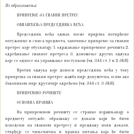
Из образложења:
ПРИПРЕМЕ ЗА ГЛАВНИ ПРЕТРЕС
ОВЛАШЋЕЊА ПРЕДСЕДНИКА ВЕЋА
Председник већа одмах после пријема потврђене
оптужнице и списа предмета, започиње припреме за главни
претрес које обухватају: 1. одржавање припремног рочишта 2.
одређивање главног претреса 3. доношење других одлука
које се односе на управљање поступком (чл. 344 ст. 1 и 2 ЗКП)
Против одлука које доноси председник већа у току
припрема за главни претрес жалба није допуштена, осим ако
Закоником није другачије одређено (чл. 344 ст. 3 ЗКП).
ПРИПРЕМНО РОЧИШТЕ
ОСНОВНА ПРАВИЛА
На припремном рочишту се странке изјашњавају о
предмету оптужбе, образлажу се докази који ће бити
изведени на главном претресу и предлажу нови докази,
утврђују се чињенична и правна питања која ће бити