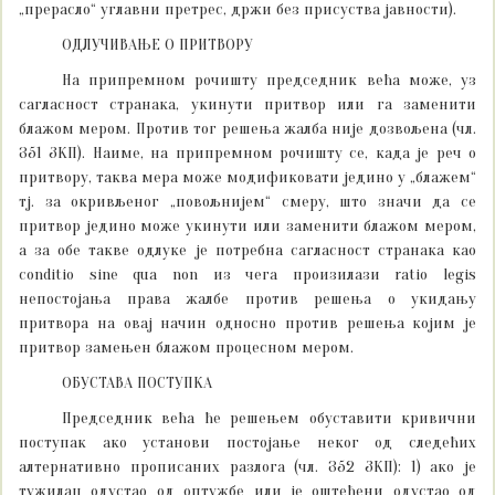
„прерасло“ углавни претрес, држи без присуства јавности).
ОДЛУЧИВАЊЕ О ПРИТВОРУ
На припремном рочишту председник већа може, уз
сагласност странака, укинути притвор или га заменити
блажом мером. Против тог решења жалба није дозвољена (чл.
351 ЗКП). Наиме, на припремном рочишту се, када је реч о
притвору, таква мера може модификовати једино у „блажем“
тј. за окривљеног „повољнијем“ смеру, што значи да се
притвор једино може укинути или заменити блажом мером,
а за обе такве одлуке је потребна сагласност странака као
conditio sine qua non из чега произилази ratio legis
непостојања права жалбе против решења о укидању
притвора на овај начин односно против решења којим је
притвор замењен блажом процесном мером.
ОБУСТАВА ПОСТУПКА
Председник већа ће решењем обуставити кривични
поступак ако установи постојање неког од следећих
алтернативно прописаних разлога (чл. 352 ЗКП): 1) ако је
тужилац одустао од оптужбе или је оштећени одустао од