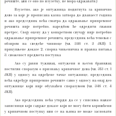
рочиште, али се оно по изузетку, не мора одржавати.)
Изузетно, ако је оптужница подигнута за кривично
дело за које је прописана казна затвора до дванаест година
и ако председник већа сматра да одржавање припремног
рочишта није потребно, наредбом ће одредити главни
претрес. Своју оцену да у конкретном случају није потребно
одржавање припремног рочишта, председник већа темељи с
обзиром на следеће чиниоце (чл. 346 ст. 3 ЗКП): 1.
прикупљене доказе 2. спорна чињенична и правна питања
3. сложеност предмета поступка
Ако су јавни тужилац, оптужени и његов бранилац
постигли споразум о признању кривичног дела (чл. 313 ст. 1
ЗКП) у односу на одређене тачке оптужнице, председник
већа одређује припремно рочиште само у односу на онај део
оптужнице који није обухваћен споразумом (чл. 346 ст. 4
ЗКП).
Ако председник већа утврди да се у списима налазе
записници који садрже доказе који не могу бити коришћени
у кривичном поступку или се на њима не може засновати