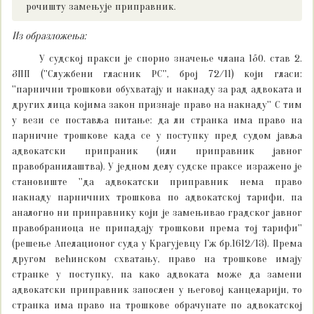
рочишту замењује приправник.
Из образложења:
У судској пракси је спорно значење члана 150. став 2.
ЗПП (''Службени гласник РС'', број 72/11) који гласи:
''парнични трошкови обухватају и накнаду за рад адвоката и
других лица којима закон признаје право на накнаду'' С тим
у вези се поставља питање: да ли странка има право на
парничне трошкове када се у поступку пред судом јавља
адвокатски припраник (или приправник јавног
правобранилаштва). У једном делу судске праксе изражено је
становиште ''да адвокатски приправник нема право
накнаду парничних трошкова по адвокатској тарифи, па
аналогно ни приправнику који је замењивао градског јавног
правобраниоца не припадају трошкови према тој тарифи''
(решење Апелационог суда у Крагујевцу Гж бр.1612/13). Према
другом већинском схватању, право на трошкове имају
странке у поступку, па како адвоката може да замени
адвокатски приправник запослен у његовој канцеларији, то
странка има право на трошкове обрачунате по адвокатској