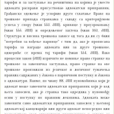
тарифи и за заступање на рочиштима на којима је уместо
адвоката расправи присуствовао адвокатски приправник.
Грађанско одељење је усвојило друго схватање Право на
трошкове припада странкама у складу са критеријумом
успеха у спору (члан 153. ЗПП), кривице у проузроковању
(члан 155. ЗПП) и опредељеног захтева (члан 163. ЗПП).
Структура и висина трошкова зависе од тога да ли су били
''потребни за вођење парнице'' с тим да, ако је прописана
тарифа за награде адвоката или за друге трошкове,
одмериће се према тој тарифи (члан 154. ЗПП). Иако
процесни закон (ЗПП) изричито не помиње право странке на
трошкове за заменичка заступања, право странке на ове
трошкове произилази из језичког и логичног тумачења
правила садржаних у Закона о парничном поступку и Закона
о адвокатури. Наиме, по члану 88. ЗПП пуномоћника који је
адвокат може заменити адвокатски приправник који је код
њега запослен, ако је странка тако одредила у пуномоћју
осим у поступку по правним лековима. Адвоката може
заменити само адвокатски приправник запослен у његовој
адвокатској канцеларији или други адвокат непосредно или