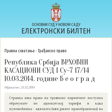
ОСНОВНИ СУД У НОВОМ САДУ
ЕЛЕКТРОНСКИ БИЛТЕН
Правна схватања - Грађанско право
Република Србија ВРХОВНИ
КАСАЦИОНИ СУД I Су-7 17/14
10.03.2014. године Б е о г р а д
Објављено: 25.12.2014
Странка има право на трошкове парничног поступка
обрачунате по адвокатској тарифи и када
пуномоћника - адвоката (или јавног правобраниоца) на