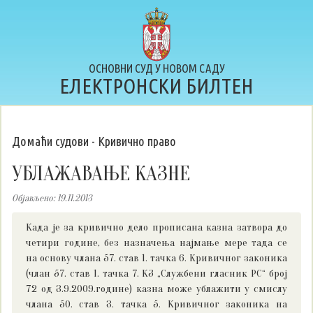
ОСНОВНИ СУД У НОВОМ САДУ
ЕЛЕКТРОНСКИ БИЛТЕН
Домаћи судови - Кривично право
УБЛАЖАВАЊЕ КАЗНЕ
Објављено: 19.11.2013
Када је за кривично дело прописана казна затвора до
четири године, без назначења најмање мере тада се
на основу члана 57. став 1. тачка 6. Кривичног законика
(члан 57. став 1. тачка 7. КЗ „Службени гласник РС“ број
72 од 3.9.2009.године) казна може ублажити у смислу
члана 50. став 3. тачка 5. Кривичног законика на