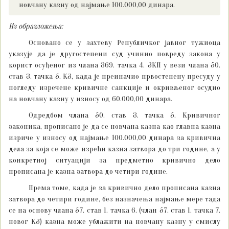
новчану казну од најмање 100.000,00 динара.
Из образложења:
Основано се у захтеву Републичког јавног тужиоца
указује да је другостепени суд учинио повреду закона у
корист осуђеног из члана 369. тачка 4. ЗКП у вези члана 50.
став 3. тачка 5. КЗ, када је преиначио првостепену пресуду у
погледу изречене кривичне санкције и окривљеног осудио
на новчану казну у износу од 60.000,00 динара.
Одредбом члана 50. став 3. тачка 5. Кривичног
законика, прописано је да се новчана казна као главна казна
изриче у износу од најмање 100.000,00 динара за кривична
дела за која се може изрећи казна затвора до три године, а у
конкретној ситуацији за предметно кривично дело
прописана је казна затвора до четири године.
Према томе, када је за кривично дело прописана казна
затвора до четири године, без назначења најмање мере тада
се на основу члана 57. став 1. тачка 6. (члан 57. став 1. тачка 7.
новог КЗ) казна може ублажити на новчану казну у смислу